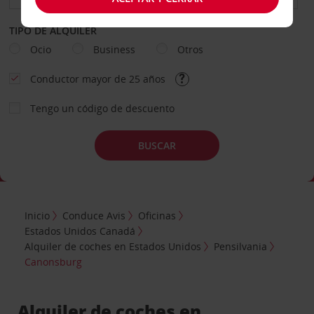
TIPO DE ALQUILER
Ocio
Business
Otros
Conductor mayor de 25 años
Tengo un código de descuento
BUSCAR
Inicio
Conduce Avis
Oficinas
Estados Unidos Canadá
Alquiler de coches en Estados Unidos
Pensilvania
Canonsburg
Alquiler de coches en