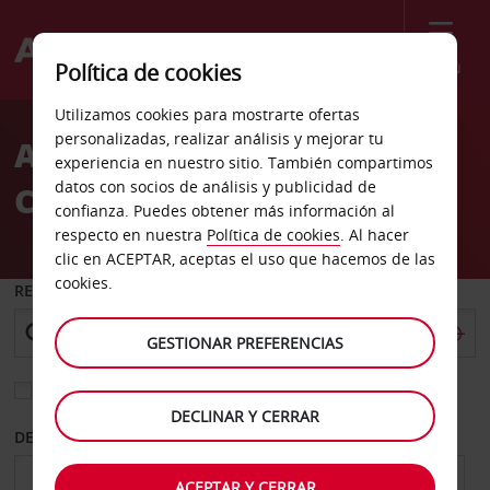
Menú
Política de cookies
Welcome
Utilizamos cookies para mostrarte ofertas
to
personalizadas, realizar análisis y mejorar tu
Alquiler de coches
Avis
experiencia en nuestro sitio. También compartimos
datos con socios de análisis y publicidad de
Canonsburg
confianza. Puedes obtener más información al
respecto en nuestra
Política de cookies
. Al hacer
clic en ACEPTAR, aceptas el uso que hacemos de las
cookies.
RECOGER EN
GESTIONAR PREFERENCIAS
Elegir otra oficina de devolución
DECLINAR Y CERRAR
DESDE
HASTA
ACEPTAR Y CERRAR