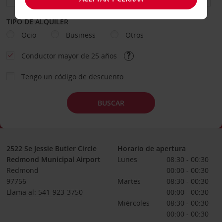
TIPO DE ALQUILER
Ocio
Business
Otros
Conductor mayor de 25 años
Tengo un código de descuento
BUSCAR
2522 Se Jessie Butler Circle
Horario de apertura
Redmond Municipal Airport
Lunes
08:30 - 00:30
Redmond
00:00 - 00:30
97756
Martes
08:30 - 00:30
Llama al: 541-923-3750
00:00 - 00:30
Miércoles
08:30 - 00:30
00:00 - 00:30