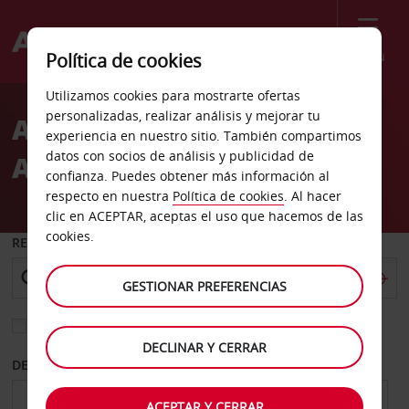
Menú
Política de cookies
Welcome
Utilizamos cookies para mostrarte ofertas
to
personalizadas, realizar análisis y mejorar tu
Alquiler de coches
Avis
experiencia en nuestro sitio. También compartimos
datos con socios de análisis y publicidad de
Aeropuerto de Redmond
confianza. Puedes obtener más información al
respecto en nuestra
Política de cookies
. Al hacer
clic en ACEPTAR, aceptas el uso que hacemos de las
cookies.
RECOGER EN
GESTIONAR PREFERENCIAS
Elegir otra oficina de devolución
DECLINAR Y CERRAR
DESDE
HASTA
ACEPTAR Y CERRAR