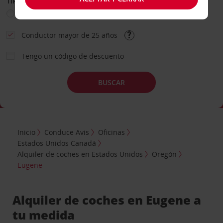
TIPO DE ALQUILER
Ocio
Business
Otros
Conductor mayor de 25 años
Tengo un código de descuento
BUSCAR
Inicio
Conduce Avis
Oficinas
Estados Unidos Canadá
Alquiler de coches en Estados Unidos
Oregón
Eugene
Alquiler de coches en Eugene a
tu medida