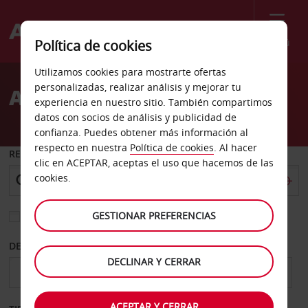
Menú
Política de cookies
Welcome
Utilizamos cookies para mostrarte ofertas
to
personalizadas, realizar análisis y mejorar tu
Alquiler de coches Eugene
Avis
experiencia en nuestro sitio. También compartimos
datos con socios de análisis y publicidad de
confianza. Puedes obtener más información al
respecto en nuestra
Política de cookies
. Al hacer
RECOGER EN
clic en ACEPTAR, aceptas el uso que hacemos de las
cookies.
GESTIONAR PREFERENCIAS
Elegir otra oficina de devolución
DESDE
HASTA
DECLINAR Y CERRAR
ACEPTAR Y CERRAR