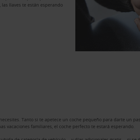
, las llaves te están esperando
necesites. Tanto si te apetece un coche pequeño para darte un pa
s vacaciones familiares, el coche perfecto te estará esperando.
ubida de categoría de vehículo —y días adicionales gratis— si se 