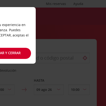
Mis reservas
Ayuda
tu experiencia en
ianza. Puedes
ACEPTAR, aceptas el
AR Y CERRAR
 devolución
HASTA