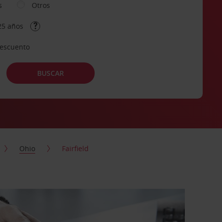
s
Otros
25 años
descuento
BUSCAR
Ohio
Fairfield