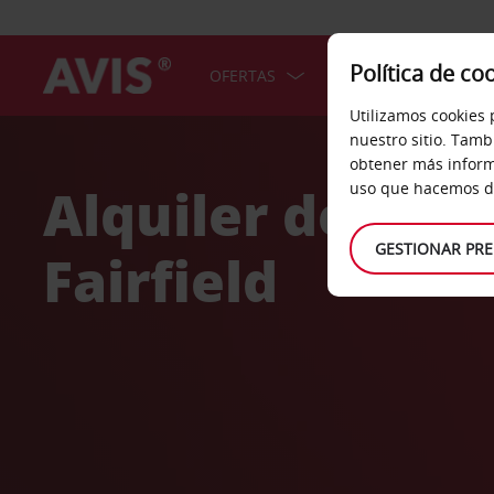
Política de co
OFERTAS
COCHES
SERV
Utilizamos cookies 
Welcome
nuestro sitio. Tamb
to
obtener más inform
Avis
Alquiler de coc
uso que hacemos de
GESTIONAR PRE
Fairfield