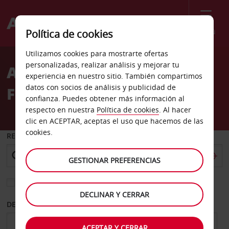
Menú
Política de cookies
Welcome
Utilizamos cookies para mostrarte ofertas
to
personalizadas, realizar análisis y mejorar tu
Alquiler de coches
Avis
experiencia en nuestro sitio. También compartimos
datos con socios de análisis y publicidad de
Fairborn
confianza. Puedes obtener más información al
respecto en nuestra
Política de cookies
. Al hacer
clic en ACEPTAR, aceptas el uso que hacemos de las
cookies.
RECOGER EN
GESTIONAR PREFERENCIAS
Elegir otra oficina de devolución
DECLINAR Y CERRAR
DESDE
HASTA
ACEPTAR Y CERRAR