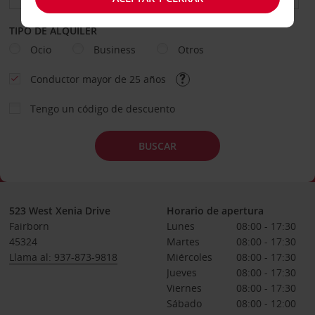
TIPO DE ALQUILER
Ocio
Business
Otros
Conductor mayor de 25 años
Tengo un código de descuento
BUSCAR
523 West Xenia Drive
Horario de apertura
Fairborn
Lunes
08:00 - 17:30
45324
Martes
08:00 - 17:30
Llama al: 937-873-9818
Miércoles
08:00 - 17:30
Jueves
08:00 - 17:30
Viernes
08:00 - 17:30
Sábado
08:00 - 12:00