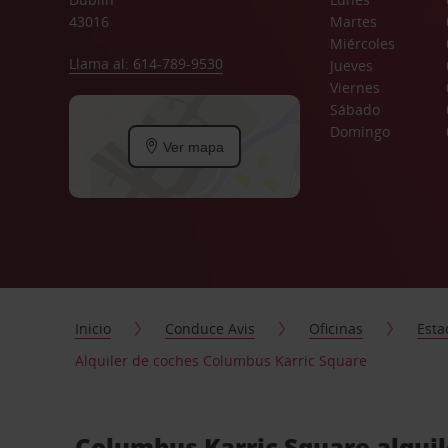
43016
Martes
Miércoles
Llama al: 614-789-9530
Jueves
Viernes
Sábado
Domingo
Ver mapa
Inicio
Conduce Avis
Oficinas
Esta
Alquiler de coches Columbus Karric Square
Columbus Karric Square alquil