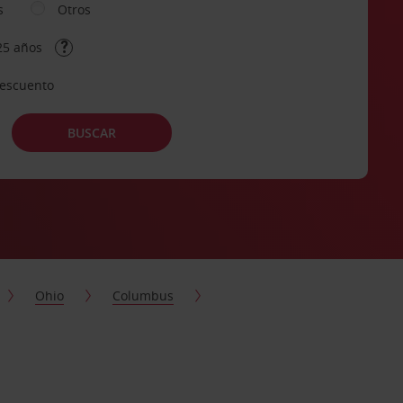
s
Otros
25 años
descuento
BUSCAR
Ohio
Columbus