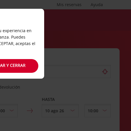
Mis reservas
Ayuda
tu experiencia en
ianza. Puedes
ACEPTAR, aceptas el
AR Y CERRAR
 devolución
HASTA