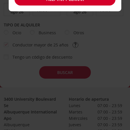
TIPO DE ALQUILER
Ocio
Business
Otros
Conductor mayor de 25 años
Tengo un código de descuento
BUSCAR
3400 University Boulevard
Horario de apertura
Se
Lunes
07:00 - 23:59
Albuquerque International
Martes
07:00 - 23:59
Apo
Miércoles
07:00 - 23:59
Albuquerque
Jueves
07:00 - 23:59