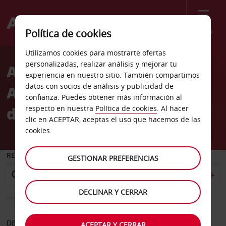
Menú
Política de cookies
Welcome
Utilizamos cookies para mostrarte ofertas
to
personalizadas, realizar análisis y mejorar tu
Alquiler de coches
Avis
experiencia en nuestro sitio. También compartimos
datos con socios de análisis y publicidad de
Aeropuerto Internacional
confianza. Puedes obtener más información al
de Albuquerque
respecto en nuestra
Política de cookies
. Al hacer
clic en ACEPTAR, aceptas el uso que hacemos de las
cookies.
RECOGER EN
GESTIONAR PREFERENCIAS
DECLINAR Y CERRAR
Elegir otra oficina de devolución
DESDE
HASTA
ACEPTAR Y CERRAR