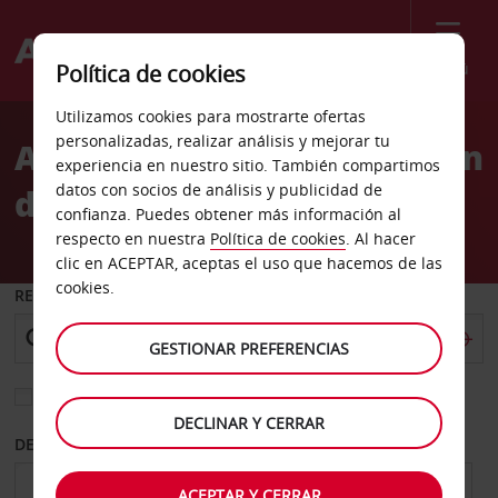
Menú
Política de cookies
Welcome
Utilizamos cookies para mostrarte ofertas
to
personalizadas, realizar análisis y mejorar tu
Alquiler de coches Estación
Avis
experiencia en nuestro sitio. También compartimos
datos con socios de análisis y publicidad de
de Huntington
confianza. Puedes obtener más información al
respecto en nuestra
Política de cookies
. Al hacer
clic en ACEPTAR, aceptas el uso que hacemos de las
cookies.
RECOGER EN
GESTIONAR PREFERENCIAS
Elegir otra oficina de devolución
DECLINAR Y CERRAR
DESDE
HASTA
ACEPTAR Y CERRAR