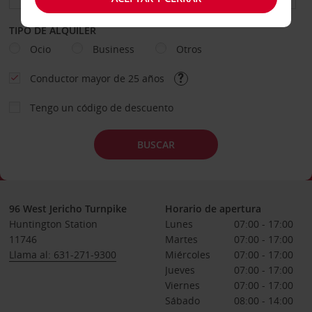
TIPO DE ALQUILER
Ocio
Business
Otros
Conductor mayor de 25 años
Tengo un código de descuento
BUSCAR
96 West Jericho Turnpike
Horario de apertura
Huntington Station
Lunes
07:00 - 17:00
11746
Martes
07:00 - 17:00
Llama al: 631-271-9300
Miércoles
07:00 - 17:00
Jueves
07:00 - 17:00
Viernes
07:00 - 17:00
Sábado
08:00 - 14:00