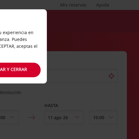
Mis reservas
Ayuda
tu experiencia en
ianza. Puedes
ACEPTAR, aceptas el
AR Y CERRAR
 devolución
HASTA