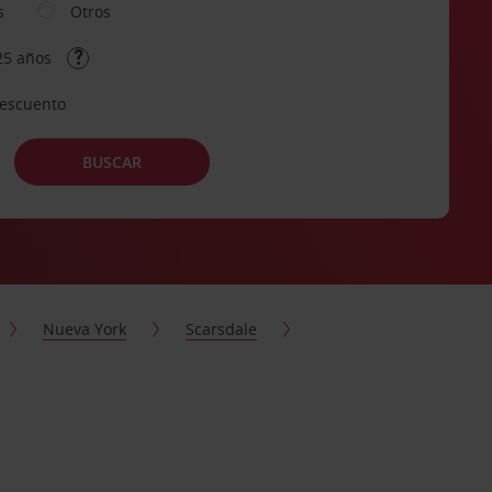
s
Otros
25 años
descuento
BUSCAR
Nueva York
Scarsdale