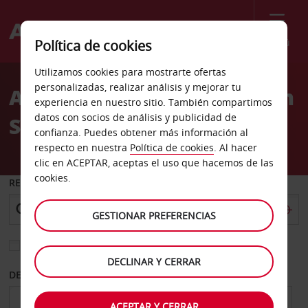
Menú
Política de cookies
Welcome
Utilizamos cookies para mostrarte ofertas
to
personalizadas, realizar análisis y mejorar tu
Alquiler de coches Sears In
Avis
experiencia en nuestro sitio. También compartimos
datos con socios de análisis y publicidad de
Sangertown Square
confianza. Puedes obtener más información al
respecto en nuestra
Política de cookies
. Al hacer
clic en ACEPTAR, aceptas el uso que hacemos de las
cookies.
RECOGER EN
GESTIONAR PREFERENCIAS
Elegir otra oficina de devolución
DECLINAR Y CERRAR
DESDE
HASTA
ACEPTAR Y CERRAR