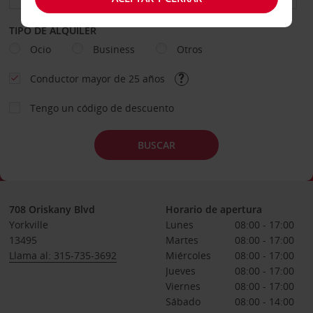
TIPO DE ALQUILER
Ocio
Business
Otros
Conductor mayor de 25 años
Tengo un código de descuento
BUSCAR
708 Oriskany Blvd
Horario de apertura
Yorkville
Lunes
08:00 - 17:00
13495
Martes
08:00 - 17:00
Llama al: 315-735-3692
Miércoles
08:00 - 17:00
Jueves
08:00 - 17:00
Viernes
08:00 - 17:00
Sábado
08:00 - 14:00