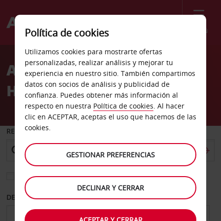
Menú
Política de cookies
Welcome
Utilizamos cookies para mostrarte ofertas
to
personalizadas, realizar análisis y mejorar tu
Alquiler de coches
Avis
experiencia en nuestro sitio. También compartimos
datos con socios de análisis y publicidad de
Huntington Hilton
confianza. Puedes obtener más información al
respecto en nuestra
Política de cookies
. Al hacer
clic en ACEPTAR, aceptas el uso que hacemos de las
cookies.
RECOGER EN
GESTIONAR PREFERENCIAS
Elegir otra oficina de devolución
DECLINAR Y CERRAR
DESDE
HASTA
ACEPTAR Y CERRAR