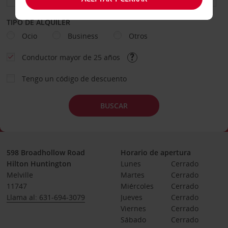
TIPO DE ALQUILER
Ocio
Business
Otros
Conductor mayor de 25 años
Tengo un código de descuento
BUSCAR
598 Broadhollow Road
Horario de apertura
Hilton Huntington
Lunes
Cerrado
Melville
Martes
Cerrado
11747
Miércoles
Cerrado
Llama al: 631-694-3079
Jueves
Cerrado
Viernes
Cerrado
Sábado
Cerrado