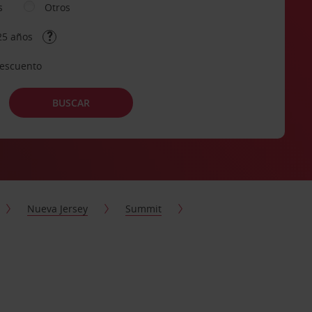
s
Otros
25 años
descuento
BUSCAR
Nueva Jersey
Summit