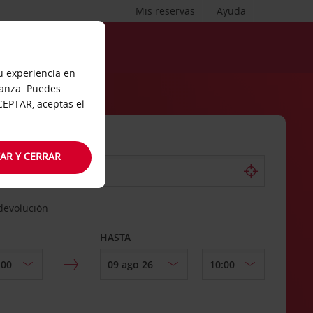
Mis reservas
Ayuda
tu experiencia en
ianza. Puedes
ACEPTAR, aceptas el
AR Y CERRAR
 devolución
HASTA