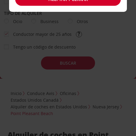
TIPO DE ALQUILER
Ocio
Business
Otros
Conductor mayor de 25 años
Tengo un código de descuento
BUSCAR
Inicio
Conduce Avis
Oficinas
Estados Unidos Canadá
Alquiler de coches en Estados Unidos
Nueva Jersey
Point Pleasant Beach
Alquiler de coches en Point