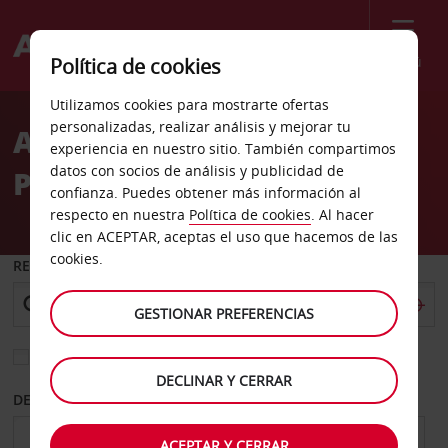
Menú
Política de cookies
Welcome
Utilizamos cookies para mostrarte ofertas
to
personalizadas, realizar análisis y mejorar tu
Alquiler de coches Point
Avis
experiencia en nuestro sitio. También compartimos
datos con socios de análisis y publicidad de
Pleasant Beach
confianza. Puedes obtener más información al
respecto en nuestra
Política de cookies
. Al hacer
clic en ACEPTAR, aceptas el uso que hacemos de las
cookies.
RECOGER EN
GESTIONAR PREFERENCIAS
Elegir otra oficina de devolución
DECLINAR Y CERRAR
DESDE
HASTA
ACEPTAR Y CERRAR