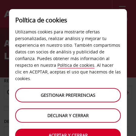
Menú
Política de cookies
Welcome
Utilizamos cookies para mostrarte ofertas
to
personalizadas, realizar análisis y mejorar tu
Alquiler de coches
Avis
experiencia en nuestro sitio. También compartimos
datos con socios de análisis y publicidad de
Lyndhurst
confianza. Puedes obtener más información al
respecto en nuestra
Política de cookies
. Al hacer
clic en ACEPTAR, aceptas el uso que hacemos de las
cookies.
RECOGER EN
GESTIONAR PREFERENCIAS
Elegir otra oficina de devolución
DECLINAR Y CERRAR
DESDE
HASTA
ACEPTAR Y CERRAR