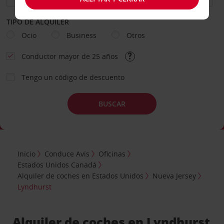
TIPO DE ALQUILER
Ocio
Business
Otros
Conductor mayor de 25 años
Tengo un código de descuento
BUSCAR
Inicio
Conduce Avis
Oficinas
Estados Unidos Canadá
Alquiler de coches en Estados Unidos
Nueva Jersey
Lyndhurst
Alquiler de coches en Lyndhurst