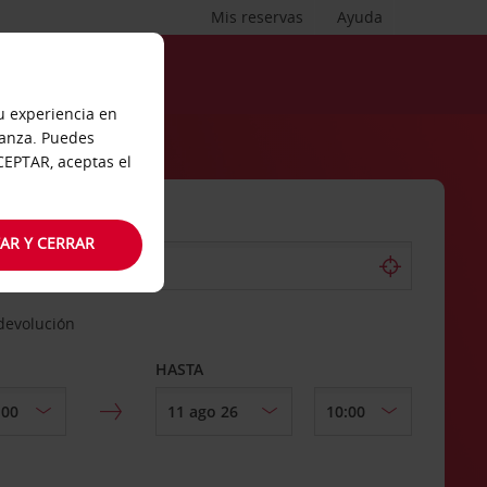
Mis reservas
Ayuda
tu experiencia en
ianza. Puedes
ACEPTAR, aceptas el
AR Y CERRAR
 devolución
HASTA