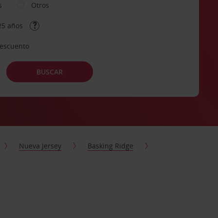
s
Otros
25 años
descuento
BUSCAR
Nueva Jersey
Basking Ridge