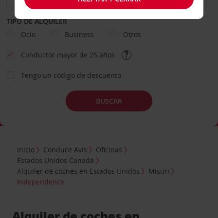
TIPO DE ALQUILER
Ocio
Business
Otros
Conductor mayor de 25 años
Tengo un código de descuento
BUSCAR
Inicio
Conduce Avis
Oficinas
Estados Unidos Canadá
Alquiler de coches en Estados Unidos
Misuri
Independence
Alquiler de coches en