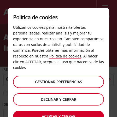
Menú
Política de cookies
Welcome
Utilizamos cookies para mostrarte ofertas
to
personalizadas, realizar análisis y mejorar tu
Alquiler de coches
Avis
experiencia en nuestro sitio. También compartimos
datos con socios de análisis y publicidad de
Independence
confianza. Puedes obtener más información al
respecto en nuestra
Política de cookies
. Al hacer
clic en ACEPTAR, aceptas el uso que hacemos de las
cookies.
RECOGER EN
GESTIONAR PREFERENCIAS
Elegir otra oficina de devolución
DECLINAR Y CERRAR
DESDE
HASTA
ACEPTAR Y CERRAR