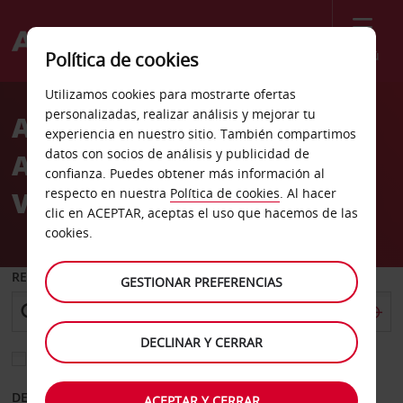
Menú
Política de cookies
Welcome
Utilizamos cookies para mostrarte ofertas
to
personalizadas, realizar análisis y mejorar tu
Alquiler de coches
Avis
experiencia en nuestro sitio. También compartimos
datos con socios de análisis y publicidad de
Aeropuerto de Marthas
confianza. Puedes obtener más información al
Vineyard
respecto en nuestra
Política de cookies
. Al hacer
clic en ACEPTAR, aceptas el uso que hacemos de las
cookies.
RECOGER EN
GESTIONAR PREFERENCIAS
DECLINAR Y CERRAR
Elegir otra oficina de devolución
DESDE
HASTA
ACEPTAR Y CERRAR