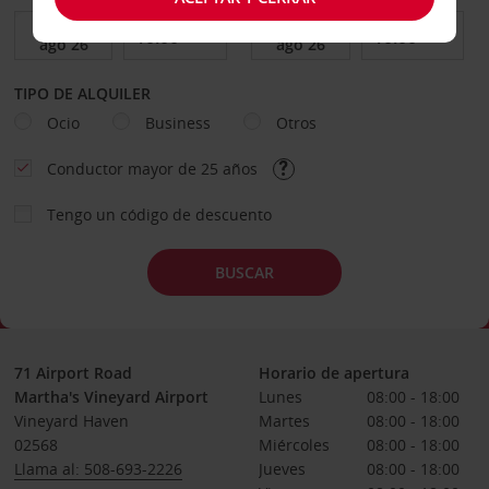
TIPO DE ALQUILER
Ocio
Business
Otros
Conductor mayor de 25 años
Tengo un código de descuento
BUSCAR
71 Airport Road
Horario de apertura
Martha's Vineyard Airport
Lunes
08:00 - 18:00
Vineyard Haven
Martes
08:00 - 18:00
02568
Miércoles
08:00 - 18:00
Llama al: 508-693-2226
Jueves
08:00 - 18:00