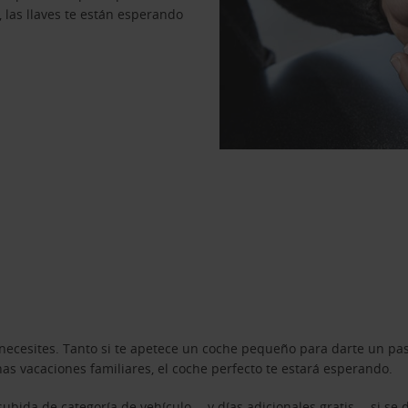
, las llaves te están esperando
necesites. Tanto si te apetece un coche pequeño para darte un pa
s vacaciones familiares, el coche perfecto te estará esperando.
ubida de categoría de vehículo —y días adicionales gratis— si se 