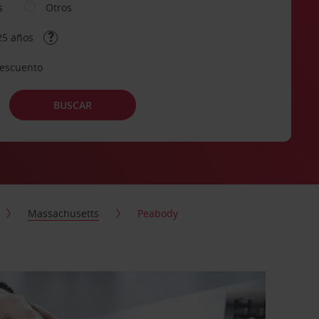
s
Otros
25 años
descuento
BUSCAR
Massachusetts
Peabody