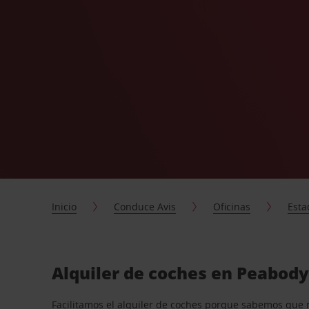
Inicio
Conduce Avis
Oficinas
Esta
Alquiler de coches en Peabody
Facilitamos el alquiler de coches porque sabemos que 