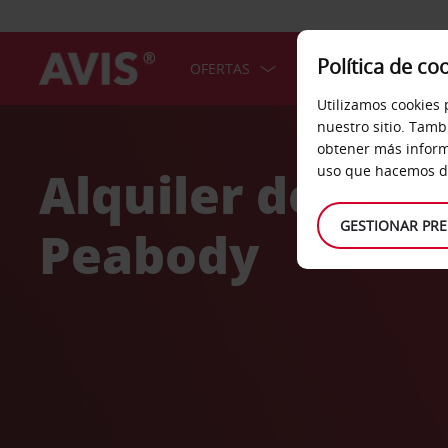
Política de co
OFERTAS
COCHES
SERV
Utilizamos cookies 
Welcome
nuestro sitio. Tamb
to
obtener más inform
Avis
Alquiler de coc
uso que hacemos de
GESTIONAR PRE
Peabody