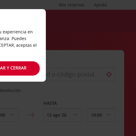
Mis reservas
Ayuda
tu experiencia en
ianza. Puedes
ACEPTAR, aceptas el
AR Y CERRAR
 devolución
HASTA