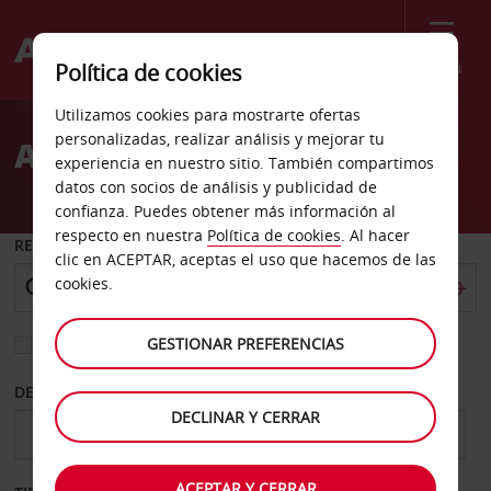
Menú
Política de cookies
Welcome
Utilizamos cookies para mostrarte ofertas
to
personalizadas, realizar análisis y mejorar tu
Alquiler de coches Auburn
Avis
experiencia en nuestro sitio. También compartimos
datos con socios de análisis y publicidad de
confianza. Puedes obtener más información al
respecto en nuestra
Política de cookies
. Al hacer
RECOGER EN
clic en ACEPTAR, aceptas el uso que hacemos de las
cookies.
GESTIONAR PREFERENCIAS
Elegir otra oficina de devolución
DESDE
HASTA
DECLINAR Y CERRAR
ACEPTAR Y CERRAR