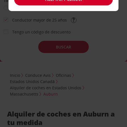
TIPO DE ALQUILER
Ocio
Business
Otros
Conductor mayor de 25 años
Tengo un código de descuento
BUSCAR
Inicio
Conduce Avis
Oficinas
Estados Unidos Canadá
Alquiler de coches en Estados Unidos
Massachusetts
Auburn
Alquiler de coches en Auburn a
tu medida