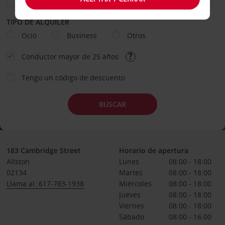
TIPO DE ALQUILER
Ocio
Business
Otros
Conductor mayor de 25 años
Tengo un código de descuento
BUSCAR
183 Cambridge Street
Horario de apertura
Allston
Lunes
08:00 - 18:00
02134
Martes
08:00 - 18:00
Llama al: 617-783-1938
Miércoles
08:00 - 18:00
Jueves
08:00 - 18:00
Viernes
08:00 - 18:00
Sábado
08:00 - 16:00