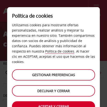
Menú
Política de cookies
Welcome
Utilizamos cookies para mostrarte ofertas
to
personalizadas, realizar análisis y mejorar tu
Alquiler de coches Allston
Avis
experiencia en nuestro sitio. También compartimos
datos con socios de análisis y publicidad de
ciudad
confianza. Puedes obtener más información al
respecto en nuestra
Política de cookies
. Al hacer
clic en ACEPTAR, aceptas el uso que hacemos de las
cookies.
RECOGER EN
GESTIONAR PREFERENCIAS
Elegir otra oficina de devolución
DECLINAR Y CERRAR
DESDE
HASTA
ACEPTAR Y CERRAR