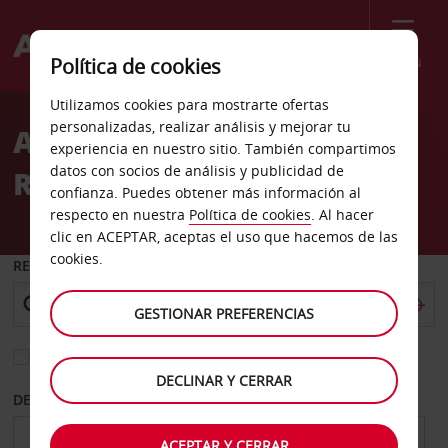
Menú
Política de cookies
Welcome
Utilizamos cookies para mostrarte ofertas
to
personalizadas, realizar análisis y mejorar tu
Alquiler de coches
Avis
experiencia en nuestro sitio. También compartimos
datos con socios de análisis y publicidad de
Reisterstown
confianza. Puedes obtener más información al
respecto en nuestra
Política de cookies
. Al hacer
clic en ACEPTAR, aceptas el uso que hacemos de las
cookies.
RECOGER EN
GESTIONAR PREFERENCIAS
Elegir otra oficina de devolución
DECLINAR Y CERRAR
DESDE
HASTA
ACEPTAR Y CERRAR