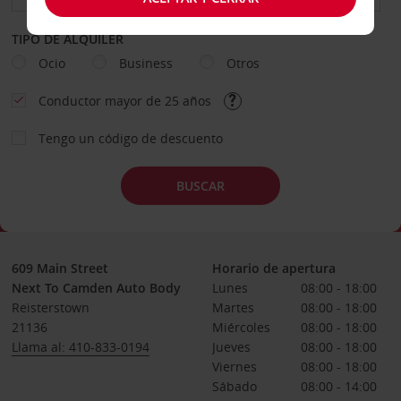
TIPO DE ALQUILER
Ocio
Business
Otros
Conductor mayor de 25 años
Tengo un código de descuento
BUSCAR
609 Main Street
Horario de apertura
Next To Camden Auto Body
Lunes
08:00 - 18:00
Reisterstown
Martes
08:00 - 18:00
21136
Miércoles
08:00 - 18:00
Llama al: 410-833-0194
Jueves
08:00 - 18:00
Viernes
08:00 - 18:00
Sábado
08:00 - 14:00