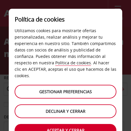
Menú
Política de cookies
Welcome
Utilizamos cookies para mostrarte ofertas
to
personalizadas, realizar análisis y mejorar tu
Alquiler de coches lanham
Avis
experiencia en nuestro sitio. También compartimos
datos con socios de análisis y publicidad de
md avis
confianza. Puedes obtener más información al
respecto en nuestra
Política de cookies
. Al hacer
clic en ACEPTAR, aceptas el uso que hacemos de las
cookies.
RECOGER EN
GESTIONAR PREFERENCIAS
Elegir otra oficina de devolución
DECLINAR Y CERRAR
DESDE
HASTA
ACEPTAR Y CERRAR