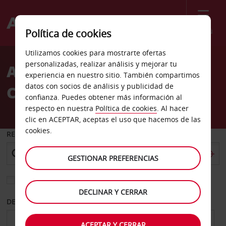
Menú
Política de cookies
Welcome
Utilizamos cookies para mostrarte ofertas
to
personalizadas, realizar análisis y mejorar tu
Alquiler de coches
Avis
experiencia en nuestro sitio. También compartimos
datos con socios de análisis y publicidad de
Catonsville
confianza. Puedes obtener más información al
respecto en nuestra
Política de cookies
. Al hacer
clic en ACEPTAR, aceptas el uso que hacemos de las
cookies.
RECOGER EN
GESTIONAR PREFERENCIAS
Elegir otra oficina de devolución
DECLINAR Y CERRAR
DESDE
HASTA
ACEPTAR Y CERRAR