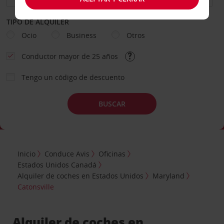
TIPO DE ALQUILER
Ocio
Business
Otros
Conductor mayor de 25 años
Tengo un código de descuento
BUSCAR
Inicio
Conduce Avis
Oficinas
Estados Unidos Canadá
Alquiler de coches en Estados Unidos
Maryland
Catonsville
Alquiler de coches en