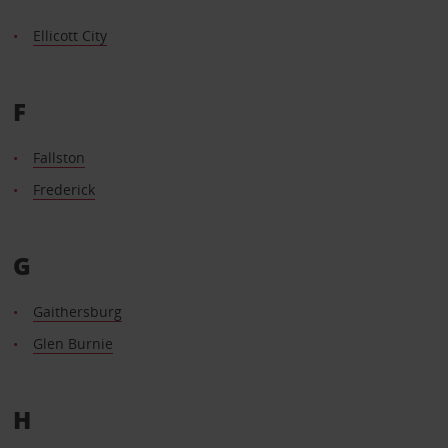
Ellicott City
F
Fallston
Frederick
G
Gaithersburg
Glen Burnie
H