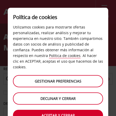
Menú
Política de cookies
Welcome
Utilizamos cookies para mostrarte ofertas
to
personalizadas, realizar análisis y mejorar tu
Alquiler de coches
Avis
experiencia en nuestro sitio. También compartimos
datos con socios de análisis y publicidad de
Maryland
confianza. Puedes obtener más información al
respecto en nuestra
Política de cookies
. Al hacer
clic en ACEPTAR, aceptas el uso que hacemos de las
cookies.
RECOGER EN
GESTIONAR PREFERENCIAS
Elegir otra oficina de devolución
DECLINAR Y CERRAR
DESDE
HASTA
ACEPTAR Y CERRAR