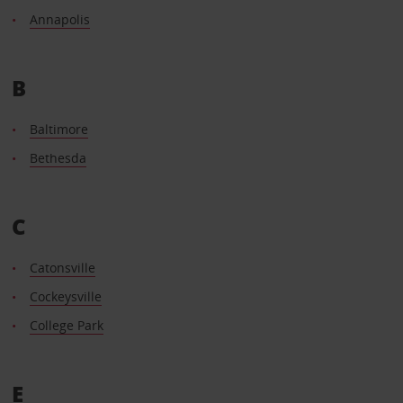
Annapolis
B
Baltimore
Bethesda
C
Catonsville
Cockeysville
College Park
E