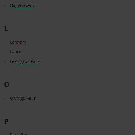
Hagerstown
L
Lanham
Laurel
Lexington Park
O
Owings Mills
P
Parkville