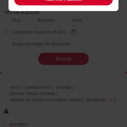
TIPO DE ALQUILER
Ocio
Business
Otros
Conductor mayor de 25 años
Tengo un código de descuento
BUSCAR
Inicio
Conduce Avis
Oficinas
Estados Unidos Canadá
Alquiler de coches en Estados Unidos
Maryland
A Z
A
Aberdeen