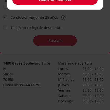
TIPO DE ALQUILER
Ocio
Business
Otros
Conductor mayor de 25 años
Tengo un código de descuento
BUSCAR
1480 Gause Boulevard Suite
Horario de apertura
H
Lunes
08:00 - 18:00
Slidell
Martes
08:00 - 18:00
70458
Miércoles
08:00 - 18:00
Llama al: 985-643-5791
Jueves
08:00 - 18:00
Viernes
08:00 - 18:00
Sábado
08:00 - 12:00
Domingo
08:00 - 12:00