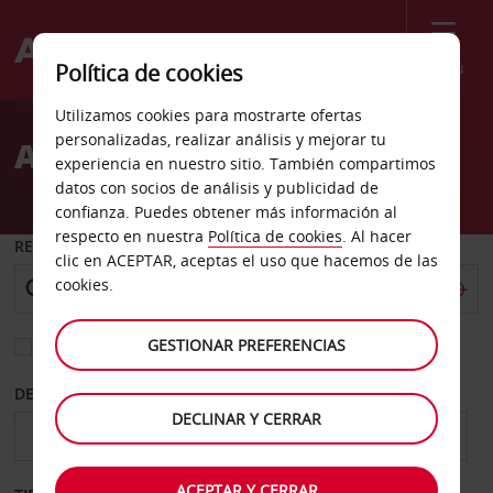
Menú
Política de cookies
Welcome
Utilizamos cookies para mostrarte ofertas
to
personalizadas, realizar análisis y mejorar tu
Alquiler de coches Slidell
Avis
experiencia en nuestro sitio. También compartimos
datos con socios de análisis y publicidad de
confianza. Puedes obtener más información al
respecto en nuestra
Política de cookies
. Al hacer
RECOGER EN
clic en ACEPTAR, aceptas el uso que hacemos de las
cookies.
GESTIONAR PREFERENCIAS
Elegir otra oficina de devolución
DESDE
HASTA
DECLINAR Y CERRAR
ACEPTAR Y CERRAR