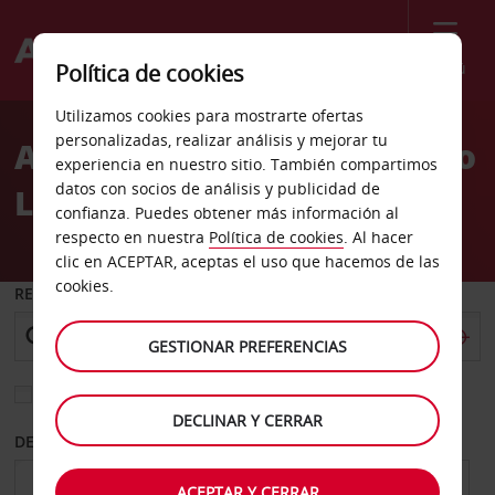
Menú
Política de cookies
Welcome
Utilizamos cookies para mostrarte ofertas
to
personalizadas, realizar análisis y mejorar tu
Alquiler de coches Marrero
Avis
experiencia en nuestro sitio. También compartimos
datos con socios de análisis y publicidad de
LA
confianza. Puedes obtener más información al
respecto en nuestra
Política de cookies
. Al hacer
clic en ACEPTAR, aceptas el uso que hacemos de las
cookies.
RECOGER EN
GESTIONAR PREFERENCIAS
Elegir otra oficina de devolución
DECLINAR Y CERRAR
DESDE
HASTA
ACEPTAR Y CERRAR