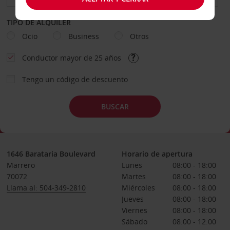
TIPO DE ALQUILER
Ocio
Business
Otros
Conductor mayor de 25 años
Tengo un código de descuento
BUSCAR
1646 Barataria Boulevard
Horario de apertura
Marrero
Lunes
08:00 - 18:00
70072
Martes
08:00 - 18:00
Llama al: 504-349-2810
Miércoles
08:00 - 18:00
Jueves
08:00 - 18:00
Viernes
08:00 - 18:00
Sábado
08:00 - 12:00