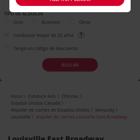
TIPO DE ALQUILER
Ocio
Business
Otros
Conductor mayor de 25 años
Tengo un código de descuento
BUSCAR
Inicio
Conduce Avis
Oficinas
Estados Unidos Canadá
Alquiler de coches en Estados Unidos
Kentucky
Louisville
Alquiler de coches Louisville East Broadway
Louisville East Broadway