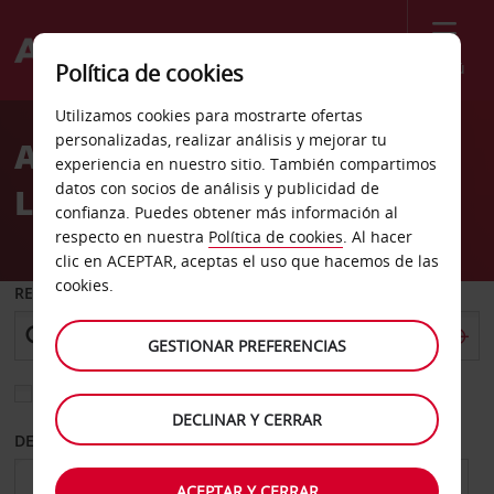
Menú
Política de cookies
Welcome
Utilizamos cookies para mostrarte ofertas
to
personalizadas, realizar análisis y mejorar tu
Alquiler de coches
Avis
experiencia en nuestro sitio. También compartimos
datos con socios de análisis y publicidad de
Louisville East Broadway
confianza. Puedes obtener más información al
respecto en nuestra
Política de cookies
. Al hacer
clic en ACEPTAR, aceptas el uso que hacemos de las
cookies.
RECOGER EN
GESTIONAR PREFERENCIAS
Elegir otra oficina de devolución
DECLINAR Y CERRAR
DESDE
HASTA
ACEPTAR Y CERRAR