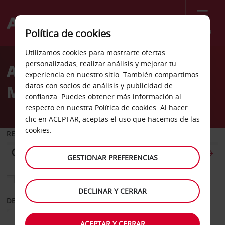
Menú
Política de cookies
Welcome
Utilizamos cookies para mostrarte ofertas
to
personalizadas, realizar análisis y mejorar tu
Alquiler de coches
Avis
experiencia en nuestro sitio. También compartimos
datos con socios de análisis y publicidad de
Merrillville
confianza. Puedes obtener más información al
respecto en nuestra
Política de cookies
. Al hacer
clic en ACEPTAR, aceptas el uso que hacemos de las
cookies.
RECOGER EN
GESTIONAR PREFERENCIAS
Elegir otra oficina de devolución
DECLINAR Y CERRAR
DESDE
HASTA
ACEPTAR Y CERRAR