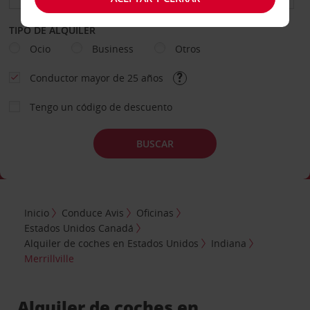
TIPO DE ALQUILER
Ocio
Business
Otros
Conductor mayor de 25 años
Tengo un código de descuento
BUSCAR
Inicio
Conduce Avis
Oficinas
Estados Unidos Canadá
Alquiler de coches en Estados Unidos
Indiana
Merrillville
Alquiler de coches en