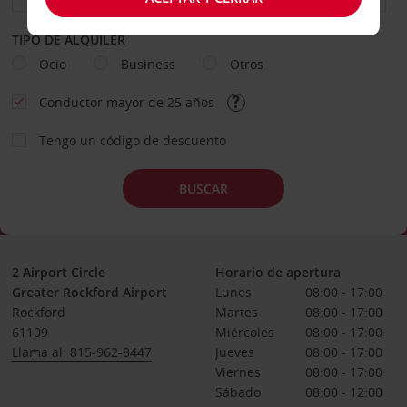
TIPO DE ALQUILER
Ocio
Business
Otros
Conductor mayor de 25 años
Tengo un código de descuento
BUSCAR
2 Airport Circle
Horario de apertura
Greater Rockford Airport
Lunes
08:00 - 17:00
Rockford
Martes
08:00 - 17:00
61109
Miércoles
08:00 - 17:00
Llama al: 815-962-8447
Jueves
08:00 - 17:00
Viernes
08:00 - 17:00
Sábado
08:00 - 12:00