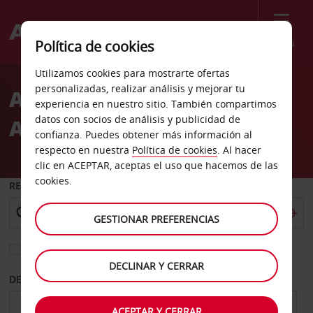
Menú
Política de cookies
Welcome
Utilizamos cookies para mostrarte ofertas
to
personalizadas, realizar análisis y mejorar tu
Alquiler de coches
Avis
experiencia en nuestro sitio. También compartimos
datos con socios de análisis y publicidad de
Aeropuerto de Rockford
confianza. Puedes obtener más información al
respecto en nuestra
Política de cookies
. Al hacer
clic en ACEPTAR, aceptas el uso que hacemos de las
cookies.
RECOGER EN
GESTIONAR PREFERENCIAS
Elegir otra oficina de devolución
DECLINAR Y CERRAR
DESDE
HASTA
ACEPTAR Y CERRAR