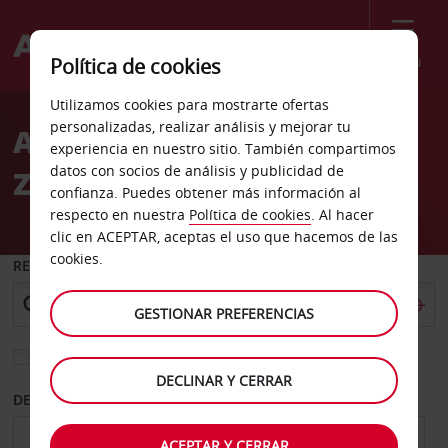
Menú
Política de cookies
Welcome
Utilizamos cookies para mostrarte ofertas
to
personalizadas, realizar análisis y mejorar tu
Alquiler de coches Lake
Avis
experiencia en nuestro sitio. También compartimos
datos con socios de análisis y publicidad de
Zurich
confianza. Puedes obtener más información al
respecto en nuestra
Política de cookies
. Al hacer
clic en ACEPTAR, aceptas el uso que hacemos de las
cookies.
RECOGER EN
GESTIONAR PREFERENCIAS
Elegir otra oficina de devolución
DECLINAR Y CERRAR
DESDE
HASTA
ACEPTAR Y CERRAR