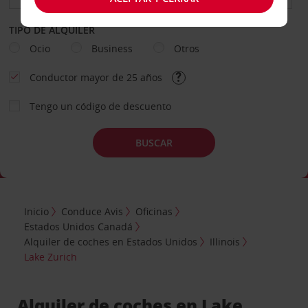
TIPO DE ALQUILER
Ocio
Business
Otros
Conductor mayor de 25 años
Tengo un código de descuento
BUSCAR
Inicio
Conduce Avis
Oficinas
Estados Unidos Canadá
Alquiler de coches en Estados Unidos
Illinois
Lake Zurich
Alquiler de coches en Lake