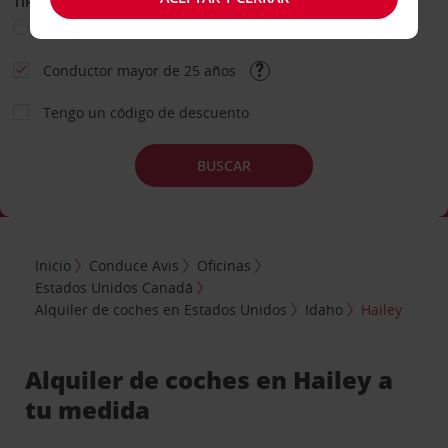
TIPO DE ALQUILER
Ocio
Business
Otros
Conductor mayor de 25 años
Tengo un código de descuento
BUSCAR
Inicio
Conduce Avis
Oficinas
Estados Unidos Canadá
Alquiler de coches en Estados Unidos
Idaho
Hailey
Alquiler de coches en Hailey a
tu medida