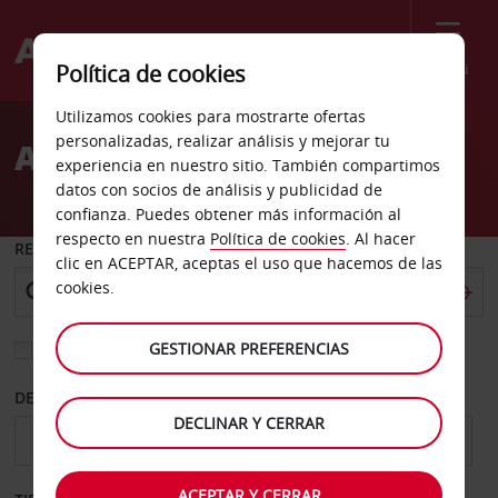
Menú
Política de cookies
Welcome
Utilizamos cookies para mostrarte ofertas
to
personalizadas, realizar análisis y mejorar tu
Alquiler de coches Hailey
Avis
experiencia en nuestro sitio. También compartimos
datos con socios de análisis y publicidad de
confianza. Puedes obtener más información al
respecto en nuestra
Política de cookies
. Al hacer
RECOGER EN
clic en ACEPTAR, aceptas el uso que hacemos de las
cookies.
GESTIONAR PREFERENCIAS
Elegir otra oficina de devolución
DESDE
HASTA
DECLINAR Y CERRAR
ACEPTAR Y CERRAR