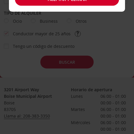
TIPO DE ALQUILER
Ocio
Business
Otros
Conductor mayor de 25 años
Tengo un código de descuento
BUSCAR
3201 Airport Way
Horario de apertura
Boise Municipal Airport
Lunes
06:00 - 01:00
Boise
00:00 - 01:00
83705
Martes
06:00 - 01:00
Llama al: 208-383-3350
00:00 - 01:00
Miércoles
06:00 - 01:00
00:00 - 01:00