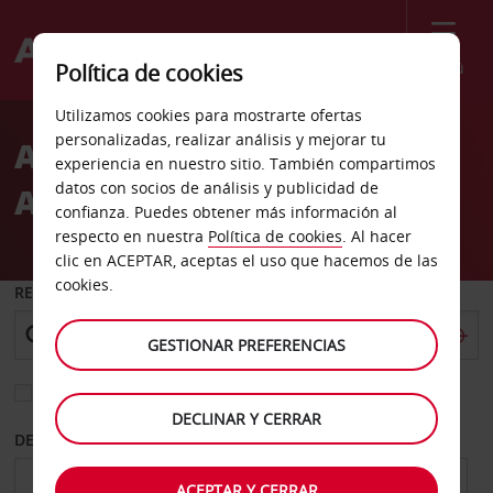
Menú
Política de cookies
Welcome
Utilizamos cookies para mostrarte ofertas
to
personalizadas, realizar análisis y mejorar tu
Alquiler de coches
Avis
experiencia en nuestro sitio. También compartimos
datos con socios de análisis y publicidad de
Aeropuerto de Boise
confianza. Puedes obtener más información al
respecto en nuestra
Política de cookies
. Al hacer
clic en ACEPTAR, aceptas el uso que hacemos de las
cookies.
RECOGER EN
GESTIONAR PREFERENCIAS
Elegir otra oficina de devolución
DECLINAR Y CERRAR
DESDE
HASTA
ACEPTAR Y CERRAR