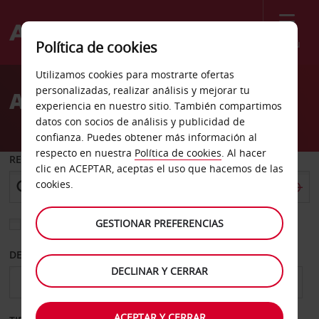
Menú
Política de cookies
Welcome
Utilizamos cookies para mostrarte ofertas
to
personalizadas, realizar análisis y mejorar tu
Alquiler de coches Hilo
Avis
experiencia en nuestro sitio. También compartimos
datos con socios de análisis y publicidad de
confianza. Puedes obtener más información al
respecto en nuestra
Política de cookies
. Al hacer
RECOGER EN
clic en ACEPTAR, aceptas el uso que hacemos de las
cookies.
GESTIONAR PREFERENCIAS
Elegir otra oficina de devolución
DESDE
HASTA
DECLINAR Y CERRAR
ACEPTAR Y CERRAR