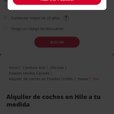
TIPO DE ALQUILER
Ocio
Business
Otros
Conductor mayor de 25 años
Tengo un código de descuento
BUSCAR
Inicio
Conduce Avis
Oficinas
Estados Unidos Canadá
Alquiler de coches en Estados Unidos
Hawái
Hilo
Alquiler de coches en Hilo a tu
medida