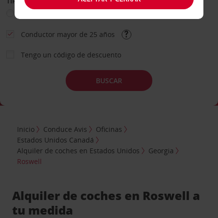
TIPO DE ALQUILER
Ocio
Business
Otros
Conductor mayor de 25 años
Tengo un código de descuento
BUSCAR
Inicio
Conduce Avis
Oficinas
Estados Unidos Canadá
Alquiler de coches en Estados Unidos
Georgia
Roswell
Alquiler de coches en Roswell a
tu medida