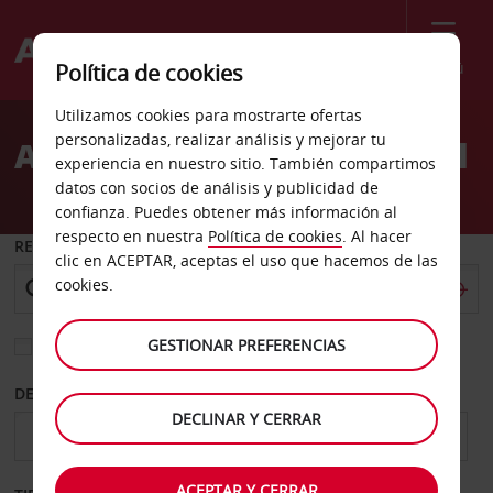
Menú
Política de cookies
Welcome
Utilizamos cookies para mostrarte ofertas
to
personalizadas, realizar análisis y mejorar tu
Alquiler de coches Roswell
Avis
experiencia en nuestro sitio. También compartimos
datos con socios de análisis y publicidad de
confianza. Puedes obtener más información al
respecto en nuestra
Política de cookies
. Al hacer
RECOGER EN
clic en ACEPTAR, aceptas el uso que hacemos de las
cookies.
GESTIONAR PREFERENCIAS
Elegir otra oficina de devolución
DESDE
HASTA
DECLINAR Y CERRAR
ACEPTAR Y CERRAR