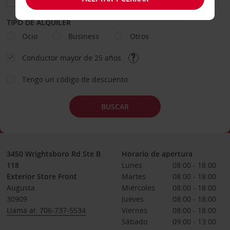
TIPO DE ALQUILER
Ocio
Business
Otros
Conductor mayor de 25 años
Tengo un código de descuento
BUSCAR
3450 Wrightsboro Rd Ste B
Horario de apertura
118
Lunes
08:00 - 18:00
Exterior Store Front
Martes
08:00 - 18:00
Augusta
Miércoles
08:00 - 18:00
30909
Jueves
08:00 - 18:00
Llama al: 706-737-5534
Viernes
08:00 - 18:00
Sábado
09:00 - 13:00