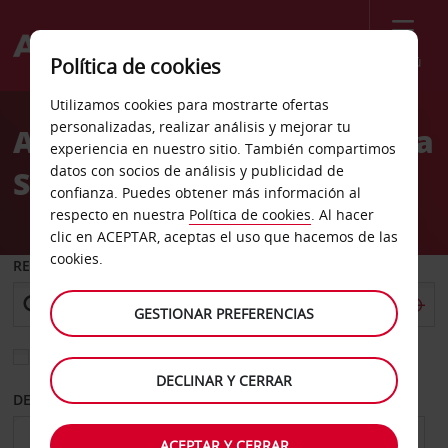
Menú
Política de cookies
Welcome
Utilizamos cookies para mostrarte ofertas
to
personalizadas, realizar análisis y mejorar tu
Alquiler de coches Augusta
Avis
experiencia en nuestro sitio. También compartimos
datos con socios de análisis y publicidad de
Sears
confianza. Puedes obtener más información al
respecto en nuestra
Política de cookies
. Al hacer
clic en ACEPTAR, aceptas el uso que hacemos de las
cookies.
RECOGER EN
GESTIONAR PREFERENCIAS
Elegir otra oficina de devolución
DECLINAR Y CERRAR
DESDE
HASTA
ACEPTAR Y CERRAR