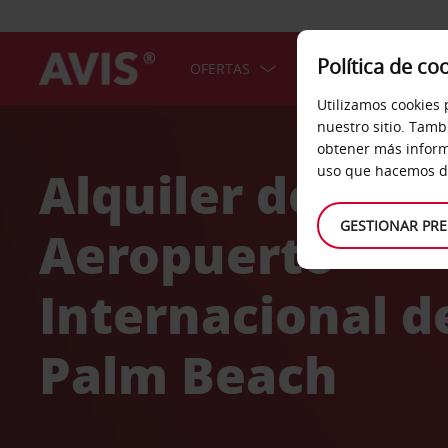
Política de co
OFERTAS
COCHES
SERV
Utilizamos cookies 
Welcome
nuestro sitio. Tamb
to
obtener más inform
Avis
Alquiler de coc
uso que hacemos de
GESTIONAR PRE
Aeropuerto
Internacional d
Palm Beach