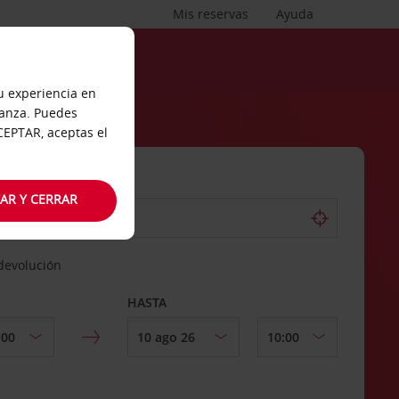
Mis reservas
Ayuda
tu experiencia en
ianza. Puedes
ACEPTAR, aceptas el
AR Y CERRAR
 devolución
HASTA