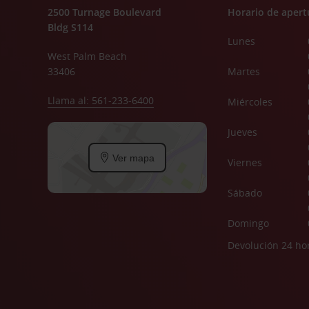
2500 Turnage Boulevard
Horario de apert
Bldg S114
Lunes
West Palm Beach
33406
Martes
Llama al: 561-233-6400
Miércoles
Jueves
Ver mapa
Viernes
Sábado
Domingo
Devolución 24 ho