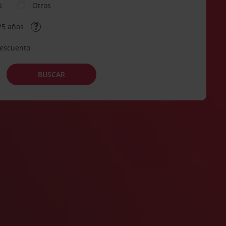
s
Otros
25 años
descuento
BUSCAR