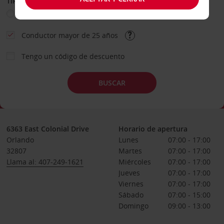
TIPO DE ALQUILER
Ocio
Business
Otros
Conductor mayor de 25 años
Tengo un código de descuento
BUSCAR
6363 East Colonial Drive
Horario de apertura
Orlando
Lunes
07:00 - 17:00
32807
Martes
07:00 - 17:00
Llama al: 407-249-1621
Miércoles
07:00 - 17:00
Jueves
07:00 - 17:00
Viernes
07:00 - 17:00
Sábado
07:00 - 15:00
Domingo
09:00 - 13:00