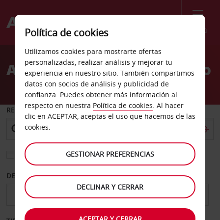
Menú
Política de cookies
Welcome
Utilizamos cookies para mostrarte ofertas
to
personalizadas, realizar análisis y mejorar tu
Alquiler de coches Orlando
Avis
experiencia en nuestro sitio. También compartimos
datos con socios de análisis y publicidad de
confianza. Puedes obtener más información al
respecto en nuestra
Política de cookies
. Al hacer
RECOGER EN
clic en ACEPTAR, aceptas el uso que hacemos de las
cookies.
GESTIONAR PREFERENCIAS
Elegir otra oficina de devolución
DESDE
HASTA
DECLINAR Y CERRAR
ACEPTAR Y CERRAR