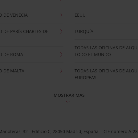
 DE VENECIA
EEUU
 DE PARÍS CHARLES DE
TURQUÍA
TODAS LAS OFICINAS DE ALQU
O DE ROMA
TODO EL MUNDO
O DE MALTA
TODAS LAS OFICINAS DE ALQU
EUROPEAS
MOSTRAR MÁS
Manoteras, 32 - Edificio C, 28050 Madrid, España | CIF número A-2