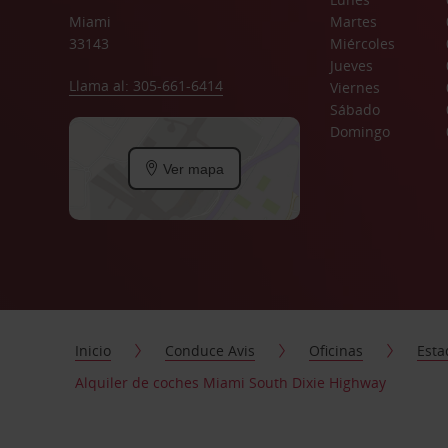
Miami
Martes
33143
Miércoles
Jueves
Llama al: 305-661-6414
Viernes
Sábado
Domingo
Ver mapa
Inicio
Conduce Avis
Oficinas
Esta
Alquiler de coches Miami South Dixie Highway