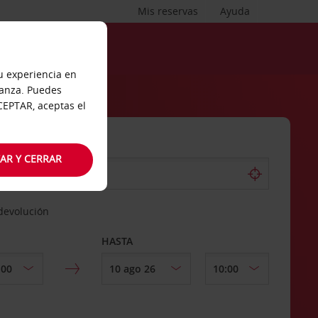
Mis reservas
Ayuda
tu experiencia en
ianza. Puedes
ACEPTAR, aceptas el
AR Y CERRAR
 devolución
HASTA