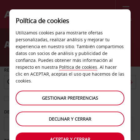
Menú
Política de cookies
Welcome
Utilizamos cookies para mostrarte ofertas
to
personalizadas, realizar análisis y mejorar tu
Alquiler de coches Largo
Avis
experiencia en nuestro sitio. También compartimos
datos con socios de análisis y publicidad de
confianza. Puedes obtener más información al
respecto en nuestra
Política de cookies
. Al hacer
RECOGER EN
clic en ACEPTAR, aceptas el uso que hacemos de las
cookies.
GESTIONAR PREFERENCIAS
Elegir otra oficina de devolución
DESDE
HASTA
DECLINAR Y CERRAR
ACEPTAR Y CERRAR