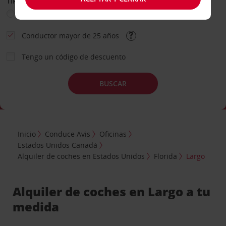
TIPO DE ALQUILER
Ocio
Business
Otros
Conductor mayor de 25 años
Tengo un código de descuento
BUSCAR
Inicio
Conduce Avis
Oficinas
Estados Unidos Canadá
Alquiler de coches en Estados Unidos
Florida
Largo
Alquiler de coches en Largo a tu
medida