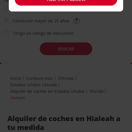
TIPO DE ALQUILER
Ocio
Business
Otros
Conductor mayor de 25 años
Tengo un código de descuento
BUSCAR
Inicio
Conduce Avis
Oficinas
Estados Unidos Canadá
Alquiler de coches en Estados Unidos
Florida
Hialeah
Alquiler de coches en Hialeah a
tu medida