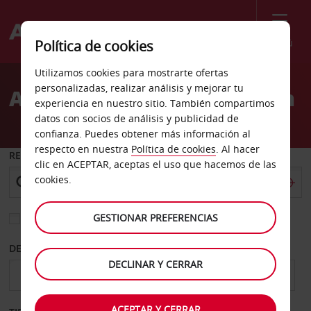
Menú
Política de cookies
Welcome
Utilizamos cookies para mostrarte ofertas
to
personalizadas, realizar análisis y mejorar tu
Alquiler de coches Hialeah
Avis
experiencia en nuestro sitio. También compartimos
datos con socios de análisis y publicidad de
confianza. Puedes obtener más información al
respecto en nuestra
Política de cookies
. Al hacer
RECOGER EN
clic en ACEPTAR, aceptas el uso que hacemos de las
cookies.
GESTIONAR PREFERENCIAS
Elegir otra oficina de devolución
DESDE
HASTA
DECLINAR Y CERRAR
ACEPTAR Y CERRAR