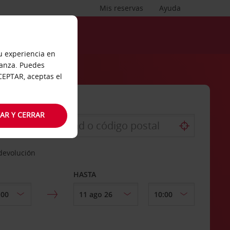
Mis reservas
Ayuda
tu experiencia en
ianza. Puedes
ACEPTAR, aceptas el
AR Y CERRAR
 devolución
HASTA