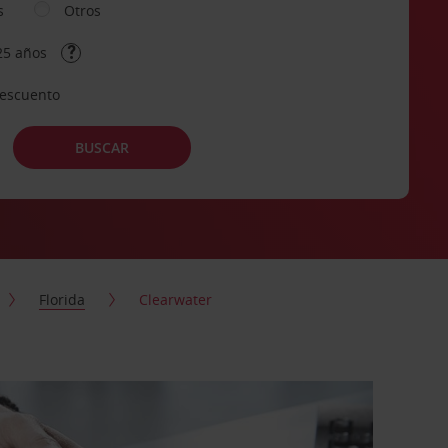
s
Otros
25 años
descuento
BUSCAR
Florida
Clearwater