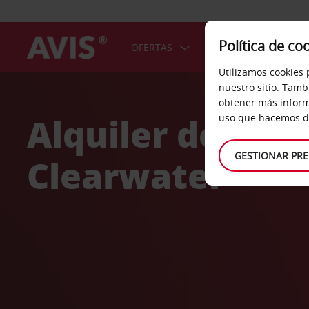
Política de co
OFERTAS
COCHES
SERV
Utilizamos cookies 
Welcome
nuestro sitio. Tamb
to
obtener más inform
Avis
Alquiler de coc
uso que hacemos de
GESTIONAR PRE
Clearwater