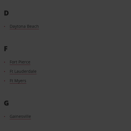
D
Daytona Beach
F
Fort Pierce
Ft Lauderdale
Ft Myers
G
Gainesville