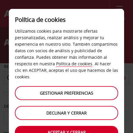
Menú
Política de cookies
Welcome
Utilizamos cookies para mostrarte ofertas
to
personalizadas, realizar análisis y mejorar tu
Alquiler de coches Florida
Avis
experiencia en nuestro sitio. También compartimos
datos con socios de análisis y publicidad de
confianza. Puedes obtener más información al
respecto en nuestra
Política de cookies
. Al hacer
RECOGER EN
clic en ACEPTAR, aceptas el uso que hacemos de las
cookies.
GESTIONAR PREFERENCIAS
Elegir otra oficina de devolución
DESDE
HASTA
DECLINAR Y CERRAR
ACEPTAR Y CERRAR