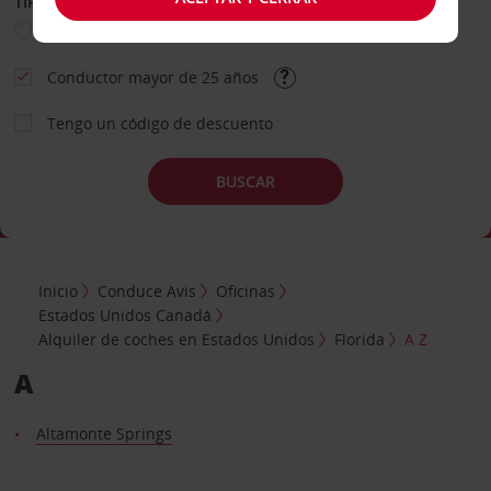
TIPO DE ALQUILER
Ocio
Business
Otros
Conductor mayor de 25 años
Tengo un código de descuento
BUSCAR
Inicio
Conduce Avis
Oficinas
Estados Unidos Canadá
Alquiler de coches en Estados Unidos
Florida
A Z
A
Altamonte Springs