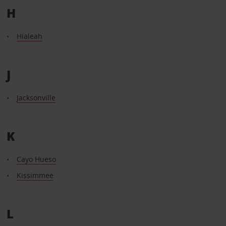
H
Hialeah
J
Jacksonville
K
Cayo Hueso
Kissimmee
L