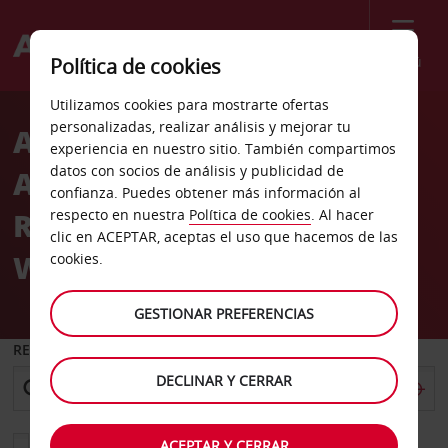
Menú
Política de cookies
Welcome
Utilizamos cookies para mostrarte ofertas
to
personalizadas, realizar análisis y mejorar tu
Alquiler de coches
Avis
experiencia en nuestro sitio. También compartimos
datos con socios de análisis y publicidad de
Aeropuerto nacional
confianza. Puedes obtener más información al
Ronald Regan de
respecto en nuestra
Política de cookies
. Al hacer
clic en ACEPTAR, aceptas el uso que hacemos de las
Washington
cookies.
GESTIONAR PREFERENCIAS
RECOGER EN
DECLINAR Y CERRAR
Elegir otra oficina de devolución
ACEPTAR Y CERRAR