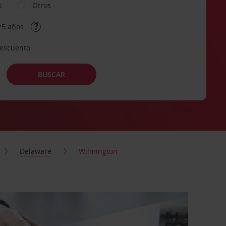
s
Otros
25 años
descuento
BUSCAR
Delaware
Wilmington