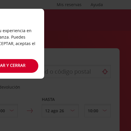
Mis reservas
Ayuda
tu experiencia en
ianza. Puedes
ACEPTAR, aceptas el
AR Y CERRAR
 devolución
HASTA