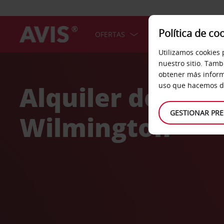
Política de co
OFERTAS
COCHES
SERV
Utilizamos cookies 
Welcome
nuestro sitio. Tamb
to
obtener más inform
Avis
Alquiler de coc
uso que hacemos de
GESTIONAR PRE
Wilmington