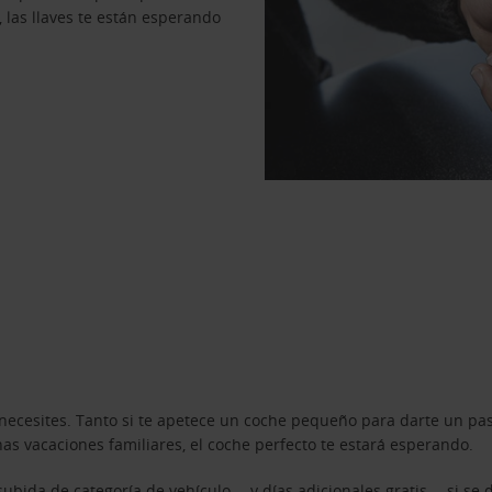
, las llaves te están esperando
necesites. Tanto si te apetece un coche pequeño para darte un pa
s vacaciones familiares, el coche perfecto te estará esperando.
ubida de categoría de vehículo —y días adicionales gratis— si se 