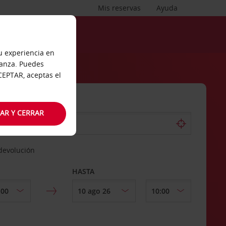
Mis reservas
Ayuda
tu experiencia en
ianza. Puedes
ACEPTAR, aceptas el
AR Y CERRAR
 devolución
HASTA