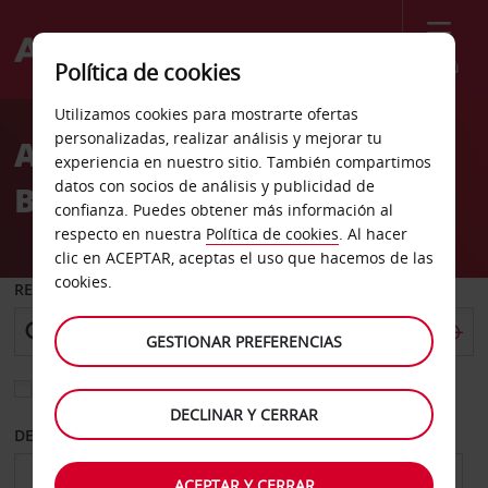
Menú
Política de cookies
Welcome
Utilizamos cookies para mostrarte ofertas
to
personalizadas, realizar análisis y mejorar tu
Alquiler de coches Myrtle
Avis
experiencia en nuestro sitio. También compartimos
datos con socios de análisis y publicidad de
Beach
confianza. Puedes obtener más información al
respecto en nuestra
Política de cookies
. Al hacer
clic en ACEPTAR, aceptas el uso que hacemos de las
cookies.
RECOGER EN
GESTIONAR PREFERENCIAS
Elegir otra oficina de devolución
DECLINAR Y CERRAR
DESDE
HASTA
ACEPTAR Y CERRAR