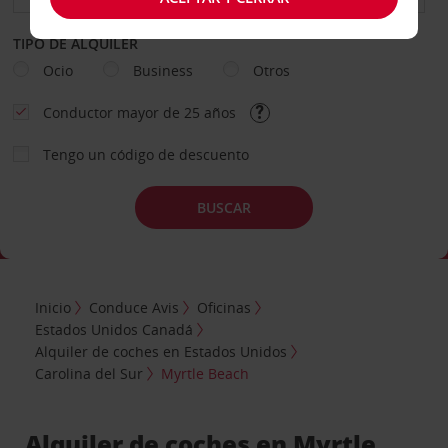
TIPO DE ALQUILER
Ocio
Business
Otros
Conductor mayor de 25 años
Tengo un código de descuento
BUSCAR
Inicio
Conduce Avis
Oficinas
Estados Unidos Canadá
Alquiler de coches en Estados Unidos
Carolina del Sur
Myrtle Beach
Alquiler de coches en Myrtle