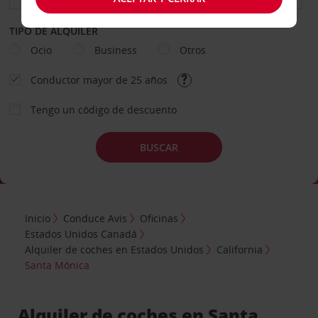
TIPO DE ALQUILER
Ocio
Business
Otros
Conductor mayor de 25 años
Tengo un código de descuento
BUSCAR
Inicio
Conduce Avis
Oficinas
Estados Unidos Canadá
Alquiler de coches en Estados Unidos
California
Santa Mónica
Alquiler de coches en Santa