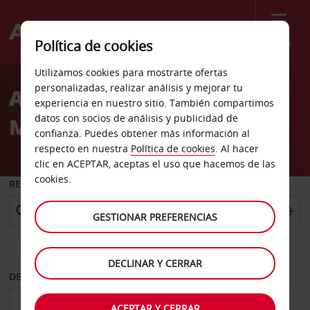
Menú
Política de cookies
Welcome
Utilizamos cookies para mostrarte ofertas
to
personalizadas, realizar análisis y mejorar tu
Alquiler de coches Santa
Avis
experiencia en nuestro sitio. También compartimos
datos con socios de análisis y publicidad de
Monica
confianza. Puedes obtener más información al
respecto en nuestra
Política de cookies
. Al hacer
clic en ACEPTAR, aceptas el uso que hacemos de las
cookies.
RECOGER EN
GESTIONAR PREFERENCIAS
Elegir otra oficina de devolución
DECLINAR Y CERRAR
DESDE
HASTA
ACEPTAR Y CERRAR