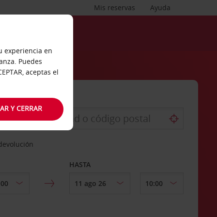
Mis reservas
Ayuda
tu experiencia en
ianza. Puedes
ACEPTAR, aceptas el
AR Y CERRAR
 devolución
HASTA