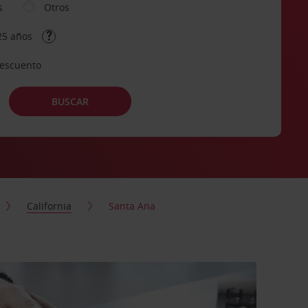
s
Otros
25 años
descuento
BUSCAR
California
Santa Ana