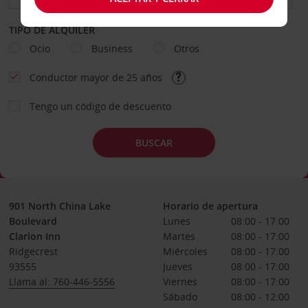
TIPO DE ALQUILER
Ocio
Business
Otros
Conductor mayor de 25 años
Tengo un código de descuento
BUSCAR
901 North China Lake
Horario de apertura
Boulevard
Lunes
08:00 - 17:00
Clarion Inn
Martes
08:00 - 17:00
Ridgecrest
Miércoles
08:00 - 17:00
93555
Jueves
08:00 - 17:00
Llama al: 760-446-5556
Viernes
08:00 - 17:00
Sábado
08:00 - 12:00