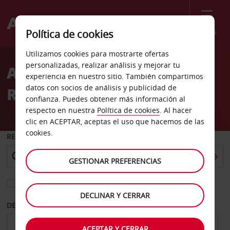
Menú
Política de cookies
Welcome
Utilizamos cookies para mostrarte ofertas
to
personalizadas, realizar análisis y mejorar tu
Alquiler de coches
Avis
experiencia en nuestro sitio. También compartimos
datos con socios de análisis y publicidad de
Ridgecrest
confianza. Puedes obtener más información al
respecto en nuestra
Política de cookies
. Al hacer
clic en ACEPTAR, aceptas el uso que hacemos de las
cookies.
RECOGER EN
GESTIONAR PREFERENCIAS
Elegir otra oficina de devolución
DECLINAR Y CERRAR
DESDE
HASTA
ACEPTAR Y CERRAR