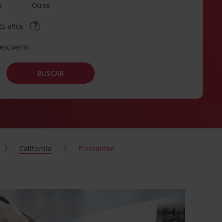
s
Otros
25 años
descuento
BUSCAR
California
Pleasanton