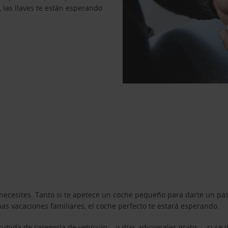
, las llaves te están esperando
necesites. Tanto si te apetece un coche pequeño para darte un pa
s vacaciones familiares, el coche perfecto te estará esperando.
ubida de categoría de vehículo —y días adicionales gratis— si se 