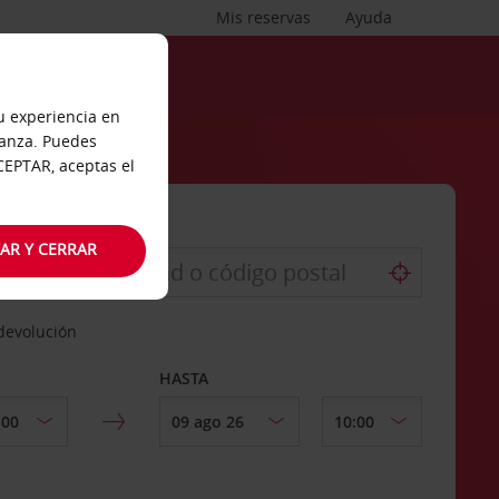
Mis reservas
Ayuda
tu experiencia en
ianza. Puedes
ACEPTAR, aceptas el
AR Y CERRAR
 devolución
HASTA