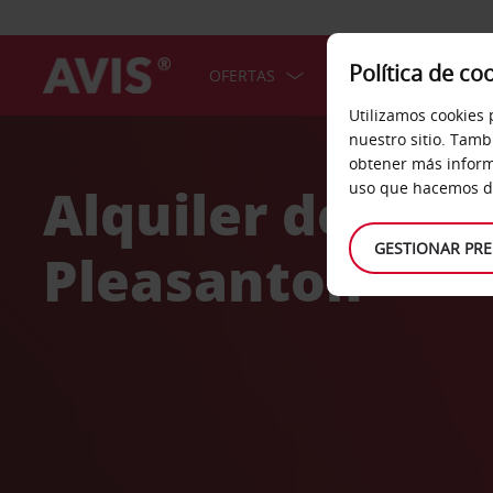
Política de co
OFERTAS
COCHES
SERV
Utilizamos cookies 
Welcome
nuestro sitio. Tamb
to
obtener más inform
Avis
Alquiler de coc
uso que hacemos de
GESTIONAR PRE
Pleasanton